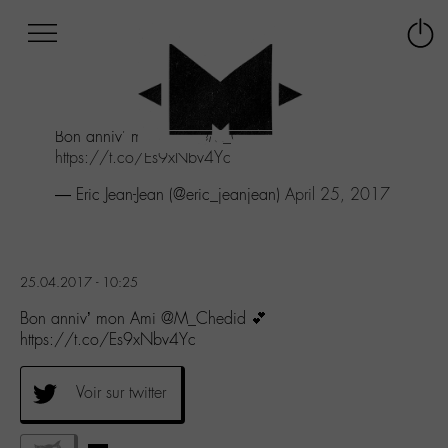
Afficher
Panneau de gestion des cookies
Labo
Connex
-
le
M-
menu
Aller
Bon anniv' mon Ami
@M_Chedid
💕
au
https://t.co/Es9xNbv4Yc
menu
Aller
— Eric Jean-Jean (@eric_jeanjean)
April 25, 2017
au
contenu
Aller
à
25.04.2017 - 10:25
la
recherche
Bon anniv’ mon Ami @M_Chedid 💕
https://t.co/Es9xNbv4Yc
Voir sur twitter