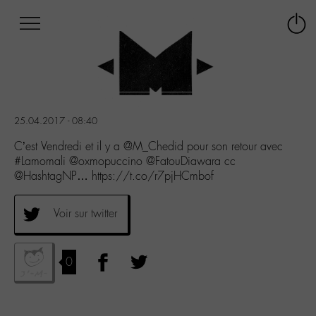
Afficher
Panneau de gestion des cookies
Labo
Connex
-
le
M-
menu
Aller
au
menu
25.04.2017 - 08:40
Aller
au
C’est Vendredi et il y a @M_Chedid pour son retour avec
contenu
#Lamomali @oxmopuccino @FatouDiawara cc
Aller
@HashtagNP… https://t.co/r7pjHCmbof
à
la
Voir sur twitter
recherche
0