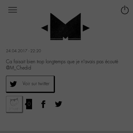
Afficher
Panneau de gestion des cookies
Labo
Connex
-
le
M-
menu
Aller
au
menu
24.04.2017 - 22:20
Aller
au
Ca faisait bien trop longtemps que je n’avais pas écouté
contenu
@M_Chedid
Aller
à
Voir sur twitter
la
recherche
0