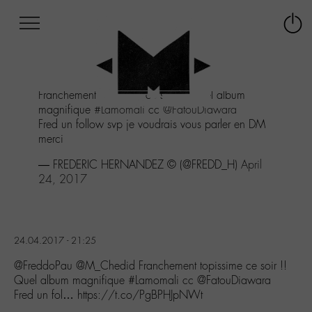
Afficher
Panneau de gestion des cookies
Labo
Connex
-
le
M-
menu
Aller
Franchement topissime ce soir !! Quel album
au
magnifique
#Lamomali
cc
@FatouDiawara
menu
Fred un follow svp je voudrais vous parler en DM
Aller
merci
au
contenu
— FREDERIC HERNANDEZ © (@FREDD_H)
April
Aller
24, 2017
à
la
recherche
24.04.2017 - 21:25
@FreddoPau @M_Chedid Franchement topissime ce soir !!
Quel album magnifique #Lamomali cc @FatouDiawara
Fred un fol… https://t.co/PgBPHJpNWt