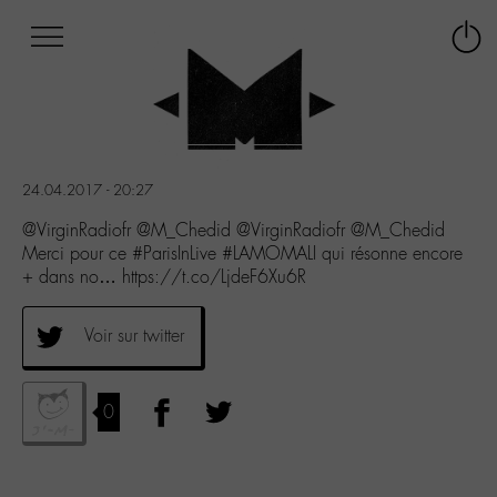
Afficher
Panneau de gestion des cookies
Labo
Connex
-
le
M-
menu
Aller
au
menu
24.04.2017 - 20:27
Aller
au
@VirginRadiofr @M_Chedid @VirginRadiofr @M_Chedid
contenu
Merci pour ce #ParisInLive #LAMOMALI qui résonne encore
Aller
+ dans no… https://t.co/LjdeF6Xu6R
à
la
Voir sur twitter
recherche
0