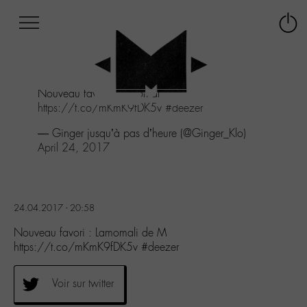
Afficher
Panneau de gestion des cookies
Labo
Connex
-
le
M-
menu
Aller
Nouveau favori : Lamomali de M
au
https://t.co/mKmK9fDK5v
#deezer
menu
Aller
— Ginger jusqu’à pas d’heure (@Ginger_Klo)
au
April 24, 2017
contenu
Aller
à
la
24.04.2017 - 20:58
recherche
Nouveau favori : Lamomali de M
https://t.co/mKmK9fDK5v #deezer
Voir sur twitter