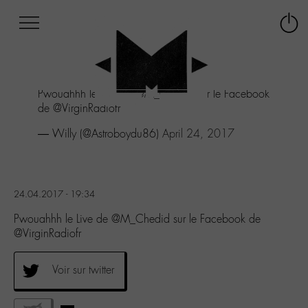
Afficher
Panneau de gestion des cookies
Labo
Connex
-
le
M-
menu
Aller
Pwouahhh le Live de
@M_Chedid
sur le Facebook
au
de @VirginRadiofr
menu
Aller
— Willy (@Astroboydu86)
April 24, 2017
au
contenu
Aller
à
24.04.2017 - 19:34
la
recherche
Pwouahhh le Live de @M_Chedid sur le Facebook de
@VirginRadiofr
Voir sur twitter