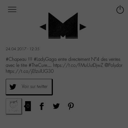
Afficher
Panneau de gestion des cookies
Labo
Connex
-
le
M-
menu
Aller
au
menu
24.04.2017 - 12:35
Aller
au
#Chapeau !!! #LadyGaga entre directement N°4 des ventes
contenu
avec le titre #TheCure… https://t.co/FMuUutDjwZ @Polydor
Aller
https://t.co/jEfzuIUG30
à
la
Voir sur twitter
recherche
0