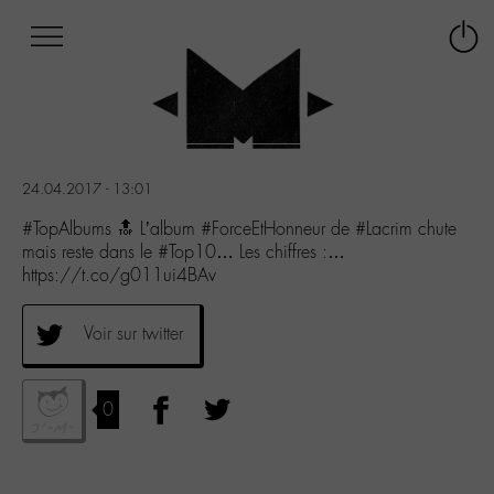
Afficher
Panneau de gestion des cookies
Labo
Connex
-
le
M-
menu
Aller
au
menu
24.04.2017 - 13:01
Aller
au
#TopAlbums 🔝 L’album #ForceEtHonneur de #Lacrim chute
contenu
mais reste dans le #Top10… Les chiffres :…
Aller
https://t.co/g011ui4BAv
à
la
Voir sur twitter
recherche
0