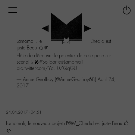
Afficher
Panneau de gestion des cookies
Labo
Connex
-
le
M-
menu
Aller
Lamomali, le nouveau projet d'
@M_Chedid
est
au
juste Beau!🖒💜
menu
Aller
Hâte de dėcouvrir le potentiel de cette perle sur
au
scène!🎸🎤
#Solidarite
#Lamomali
contenu
pic.twitter.com/YcLT07QqGU
Aller
— Annie Geoffroy (@AnnieGeoffroy68)
April 24,
à
2017
la
recherche
24.04.2017 - 04:51
Lamomali, le nouveau projet d’@M_Chedid est juste Beau!🖒
💜