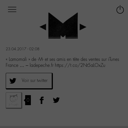
Afficher
Panneau de gestion des cookies
Labo
Connex
-
le
M-
menu
Aller
au
menu
23.04.2017 - 02:08
Aller
au
« Lamomali » de -M- et ses amis en tête des ventes sur iTunes
contenu
France … – ladepeche.fr https://t.co/2Nt5aLOxZu
Aller
à
Voir sur twitter
la
recherche
0