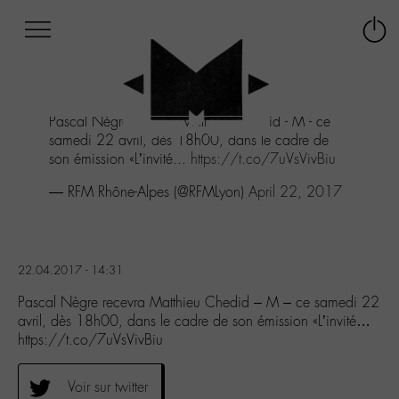
Afficher
Panneau de gestion des cookies
Labo
Connex
-
le
M-
menu
Aller
Pascal Nègre recevra Matthieu Chedid - M - ce
au
samedi 22 avril, dès 18h00, dans le cadre de
menu
son émission «L’invité...
https://t.co/7uVsVivBiu
Aller
au
— RFM Rhône-Alpes (@RFMLyon)
April 22, 2017
contenu
Aller
à
la
22.04.2017 - 14:31
recherche
Pascal Nègre recevra Matthieu Chedid – M – ce samedi 22
avril, dès 18h00, dans le cadre de son émission «L’invité…
https://t.co/7uVsVivBiu
Voir sur twitter