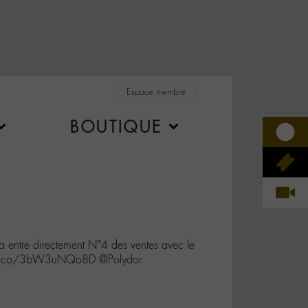
Espace membre
BOUTIQUE
entre directement N°4 des ventes avec le
://t.co/3bW3uNQo8D @Polydor
T