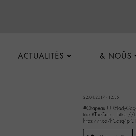
ACTUALITÉS
& NOÛS
22.04.2017 - 12:35
#Chapeau !!! @LadyGaga 
titre #TheCure… https
https://t.co/hGdsq4plC