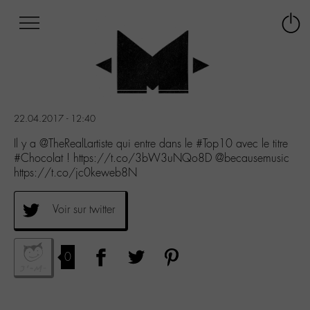
Afficher
Panneau de gestion des cookies
Labo
Connex
-
le
M-
menu
Aller
au
menu
22.04.2017 - 12:40
Aller
au
Il y a @TheRealLartiste qui entre dans le #Top10 avec le titre
contenu
#Chocolat ! https://t.co/3bW3uNQo8D @becausemusic
Aller
https://t.co/jc0keweb8N
à
la
Voir sur twitter
recherche
0