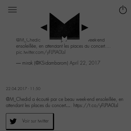
Afficher
Panneau de gestion des cookies
Labo
Connex
-
le
M-
menu
Aller
@M_Chedid
a écouté par ce beau week-end
au
ensoleillée, en attendant les places du concert....
menu
pic.twitter.com/yFLPIA0Lsl
Aller
au
— mirak (@KSidambarom)
April 22, 2017
contenu
Aller
à
la
22.04.2017 - 11:50
recherche
@M_Chedid a écouté par ce beau week-end ensoleillée, en
attendant les places du concert…. https://t.co/yFLPIA0Lsl
Voir sur twitter