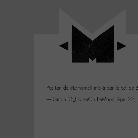
Panneau de gestion des cookies
LABO
-
Aller
Laboratoire
au
poétique
M-
menu
et
musical
Aller
autour
au
de
contenu
l'univers
Aller
de
-
à
M-
Pas fan de
#Lamomali
mis à part le bal de
la
recherche
— Simon (@_HouseOnTheMoon)
April 22,