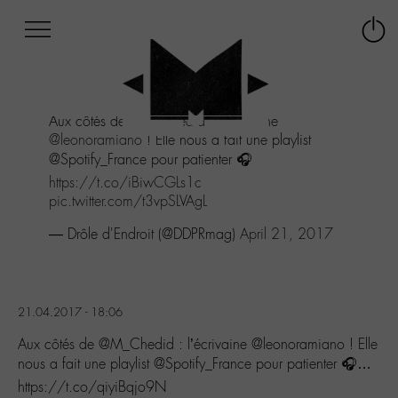
Afficher
Panneau de gestion des cookies
Labo
Connex
-
le
M-
menu
Aller
Aux côtés de
@M_Chedid
: l'écrivaine
au
@leonoramiano
! Elle nous a fait une playlist
menu
@Spotify_France pour patienter 🎧
Aller
au
https://t.co/iBiwCGLs1c
contenu
pic.twitter.com/t3vpSLVAgL
Aller
— Drôle d'Endroit (@DDPRmag)
April 21, 2017
à
la
recherche
21.04.2017 - 18:06
Aux côtés de @M_Chedid : l’écrivaine @leonoramiano ! Elle
nous a fait une playlist @Spotify_France pour patienter 🎧…
https://t.co/qiyiBqjo9N