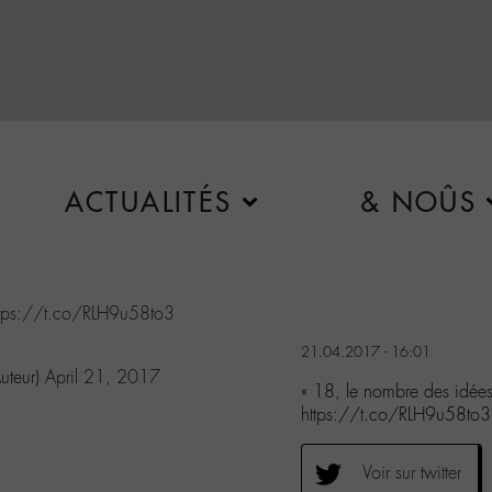
ACTUALITÉS
& NOÛS
ttps://t.co/RLH9u58to3
21.04.2017 - 16:01
uteur)
April 21, 2017
« 18, le nombre des idées 
https://t.co/RLH9u58to3
Voir sur twitter