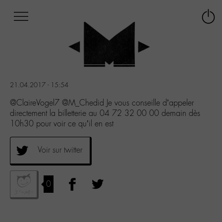
Afficher
Panneau de gestion des cookies
Labo
Connex
-
le
M-
menu
Aller
au
menu
21.04.2017 - 15:54
Aller
au
@ClaireVogel7 @M_Chedid Je vous conseille d’appeler
contenu
directement la billetterie au 04 72 32 00 00 demain dès
Aller
10h30 pour voir ce qu’il en est
à
la
Voir sur twitter
recherche
0