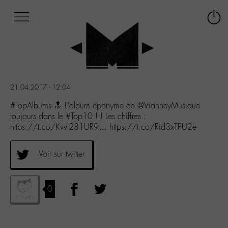
Afficher
Panneau de gestion des cookies
Labo
Connex
-
le
M-
menu
Aller
au
menu
21.04.2017 - 12:04
Aller
au
#TopAlbums 🔝 L’album éponyme de @VianneyMusique
contenu
toujours dans le #Top10 !!! Les chiffres :
Aller
https://t.co/KvvI281UR9… https://t.co/Rid3xTPU2e
à
la
Voir sur twitter
recherche
0