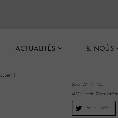
ACTUALITÉS
& NOÛS
oupet !!!
20.04.2017 - 17:35
@M_Chedid @FestivalPoup
Voir sur twitter