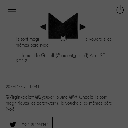
Afficher
Panneau de gestion des cookies
Labo
Connex
-
le
M-
menu
Aller
Ils sont magnifiques les patchworks. Je voudrais les
au
mêmes père Noël
menu
Aller
— Laurent Le Goueff (@laurent_goueff)
April 20,
au
2017
contenu
Aller
à
la
20.04.2017 - 17:41
recherche
@VirginRadiofr @2yeuxet1plume @M_Chedid Ils sont
magnifiques les patchworks. Je voudrais les mêmes père
Noël
Voir sur twitter