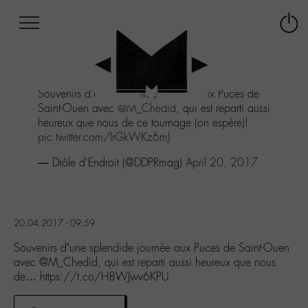
Afficher
Panneau de gestion des cookies
Labo
Connex
-
le
M-
menu
Aller
Souvenirs d'une splendide journée aux Puces de
au
Saint-Ouen avec
@M_Chedid
, qui est reparti aussi
menu
heureux que nous de ce tournage (on espère)!
Aller
pic.twitter.com/lrGkWKz6mJ
au
contenu
— Drôle d'Endroit (@DDPRmag)
April 20, 2017
Aller
à
la
recherche
20.04.2017 - 09:59
Souvenirs d’une splendide journée aux Puces de Saint-Ouen
avec @M_Chedid, qui est reparti aussi heureux que nous
de… https://t.co/H8WJwv6KPU