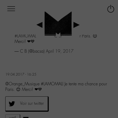
Afficher
Panneau de gestion des cookies
Labo
Connex
-
le
M-
menu
Aller
#LAMOMALI
Je tente ma chance pour Paris. 😊
au
Merci! ❤💙
menu
Aller
— C B (@bacsa)
April 19, 2017
au
contenu
Aller
à
19.04.2017 - 16:25
la
recherche
@Orange_Musique #LAMOMALI Je tente ma chance pour
Paris. 😊 Merci! ❤💙
Voir sur twitter