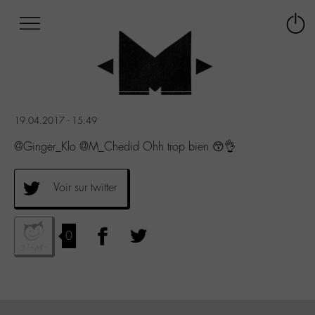
Afficher
Panneau de gestion des cookies
Labo
Connex
-
le
M-
menu
Aller
au
menu
19.04.2017 - 15:49
Aller
au
@Ginger_Klo @M_Chedid Ohh trop bien 😙👌
contenu
Aller
à
Voir sur twitter
la
recherche
0