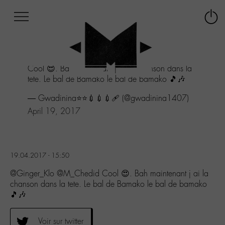
Afficher
Panneau de gestion des cookies
Labo
Connex
-
le
M-
menu
Aller
Cool 😍. Bah maintenant j ai la chanson dans la
au
tete. Le bal de Bamako le bal de bamako 🎵🎶
menu
Aller
— Gwadinina⭐⭐💉💉💉🩹 (@gwadinina1407)
au
April 19, 2017
contenu
Aller
à
la
recherche
19.04.2017 - 15:50
@Ginger_Klo @M_Chedid Cool 😍. Bah maintenant j ai la
chanson dans la tete. Le bal de Bamako le bal de bamako
🎵🎶
Voir sur twitter