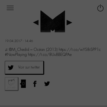
Afficher
Panneau de gestion des cookies
Labo
Connex
-
le
M-
menu
Aller
au
menu
19.04.2017 - 14:46
Aller
au
♫ @M_Chedid – Océan (2013) https://t.co/wYS8rSPP1c
contenu
#NowPlaying https://t.co/8UuBBEQPAe
Aller
à
Voir sur twitter
la
recherche
0