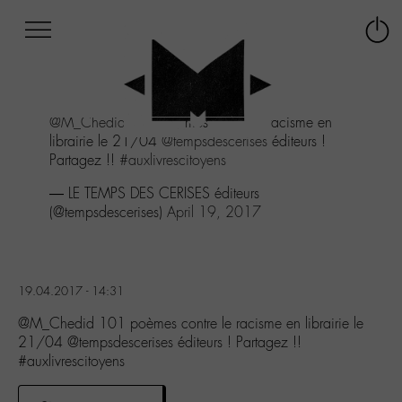
Afficher
Panneau de gestion des cookies
Labo
Connex
-
le
M-
menu
Aller
@M_Chedid
101 poèmes contre le racisme en
au
librairie le 21/04
@tempsdescerises
éditeurs !
menu
Partagez !!
#auxlivrescitoyens
Aller
au
— LE TEMPS DES CERISES éditeurs
contenu
(@tempsdescerises)
April 19, 2017
Aller
à
la
recherche
19.04.2017 - 14:31
@M_Chedid 101 poèmes contre le racisme en librairie le
21/04 @tempsdescerises éditeurs ! Partagez !!
#auxlivrescitoyens