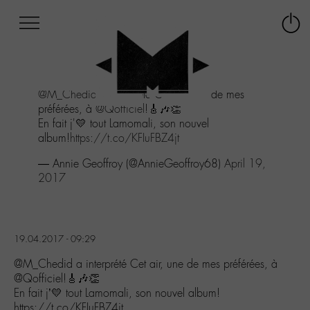
Afficher
Panneau de gestion des cookies
Labo
Connex
-
le
M-
menu
Aller
@M_Chedid
a interprété Cet air, une de mes
au
préférées, à
@Qofficiel
!🎸🎶👏
menu
En fait j'💛 tout Lamomali, son nouvel
Aller
album!
https://t.co/KFIuFBZ4jt
au
contenu
— Annie Geoffroy (@AnnieGeoffroy68)
April 19,
Aller
2017
à
la
recherche
19.04.2017 - 09:29
@M_Chedid a interprété Cet air, une de mes préférées, à
@Qofficiel!🎸🎶👏
En fait j’💛 tout Lamomali, son nouvel album!
https://t.co/KFIuFBZ4jt