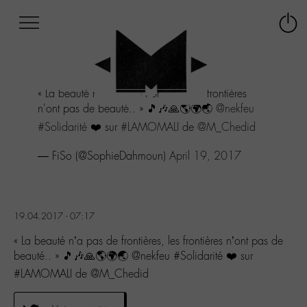
Afficher
Panneau de gestion des cookies
Labo
Connex
-
le
M-
menu
Aller
« La beauté n'a pas de frontières, les frontières
au
n'ont pas de beauté.. » 🎵🎶🙏🌎🌍🌏
@nekfeu
menu
Aller
#Solidarité
❤️ sur
#LAMOMALI
de
@M_Chedid
au
contenu
— FiSo (@SophieDahmoun)
April 19, 2017
Aller
à
la
recherche
19.04.2017 - 07:17
« La beauté n’a pas de frontières, les frontières n’ont pas de
beauté.. » 🎵🎶🙏🌎🌍🌏 @nekfeu #Solidarité ❤️ sur
#LAMOMALI de @M_Chedid