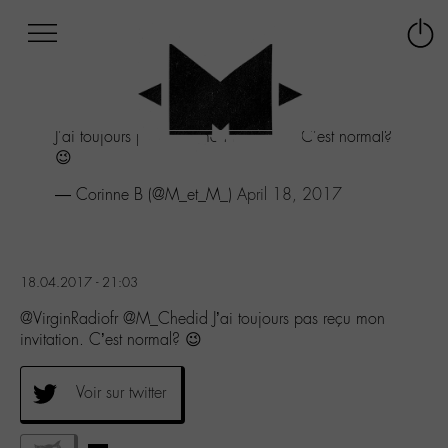
Afficher
Panneau de gestion des cookies
Labo
Connex
-
le
M-
menu
Aller
J'ai toujours pas reçu mon invitation. C'est normal?
au
😉
menu
Aller
— Corinne B (@M_et_M_)
April 18, 2017
au
contenu
Aller
à
18.04.2017 - 21:03
la
recherche
@VirginRadiofr @M_Chedid J’ai toujours pas reçu mon
invitation. C’est normal? 😉
Voir sur twitter