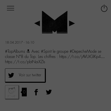
Afficher
Panneau de gestion des cookies
Labo
Connex
-
le
M-
menu
Aller
au
menu
18.04.2017 - 16:10
Aller
au
#TopAlbums 🔝 Avec #Spirit le groupe #DepecheMode se
contenu
classe N°8 du Top. Les chiffres : https://t.co/jAVUtGIKp4…
Aller
https://t.co/pbtNaiXZIs
à
la
Voir sur twitter
recherche
0