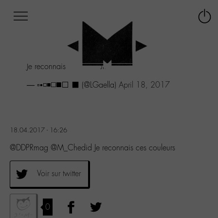
Afficher
Panneau de gestion des cookies
Labo
Connex
-
le
M-
menu
Aller
Je reconnais ces couleurs
au
menu
— ▫️▪️◽◾◻️◼️⬜ ⬛ (@LGaella)
April 18, 2017
Aller
au
contenu
Aller
à
18.04.2017 - 16:26
la
@DDPRmag @M_Chedid Je reconnais ces couleurs
recherche
Voir sur twitter
0