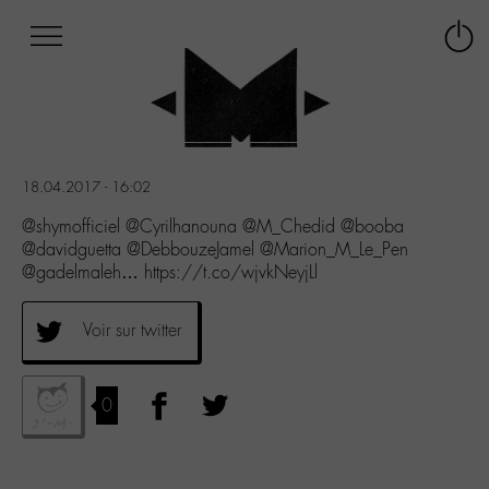
Afficher
Panneau de gestion des cookies
Labo
Connex
-
le
M-
menu
Aller
au
menu
18.04.2017 - 16:02
Aller
au
@shymofficiel @Cyrilhanouna @M_Chedid @booba
contenu
@davidguetta @DebbouzeJamel @Marion_M_Le_Pen
Aller
@gadelmaleh… https://t.co/wjvkNeyjLl
à
la
Voir sur twitter
recherche
0