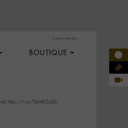
Espace membre
BOUTIQUE
ali https://t.co/EbMJ6ZoIZb