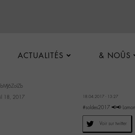
ACTUALITÉS
& NOÛS
/EbMJ6ZoIZb
il 18, 2017
18.04.2017 - 13:27
#soldes2017 📢📢 Lamom
Voir sur twitter