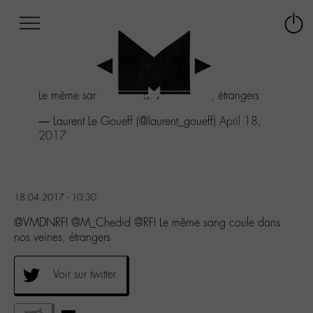
Afficher
Panneau de gestion des cookies
Labo
Connex
-
le
M-
menu
Aller
Le même sang coule dans nos veines, étrangers
au
menu
— Laurent Le Goueff (@laurent_goueff)
April 18,
Aller
2017
au
contenu
Aller
à
18.04.2017 - 10:30
la
recherche
@VMDNRFI @M_Chedid @RFI Le même sang coule dans
nos veines, étrangers
Voir sur twitter