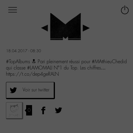
Afficher
Panneau de gestion des cookies
Labo
Connex
-
le
M-
menu
Aller
au
menu
18.04.2017 - 08:30
Aller
au
#TopAlbums 🔝 Pari pleinement réussi pour #MAtthieuChedid
contenu
qui classe #LAMOMALI N°1 du Top. Les chiffres…
Aller
https://t.co/dep4geRALN
à
la
Voir sur twitter
recherche
0