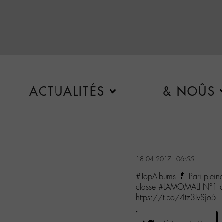
ACTUALITÉS
& NOÛS
18.04.2017 - 06:55
#TopAlbums 🔝 Pari plein
classe #LAMOMALI N°1 du
https://t.co/4tz3IvSjo5