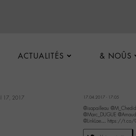
ACTUALITÉS
& NOÛS
il 17, 2017
17.04.2017 - 17:05
@isapailleau @M_Chedid
@Marc_DUGUE @ArnaudC
@LinkLae… https://t.co