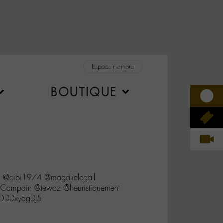
Espace membre
BOUTIQUE
 @cibi1974 @magalielegall
ampain @tewoz @heuristiquement
/ODDxyagDJ5