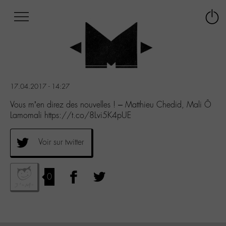
Afficher
Panneau de gestion des cookies
Labo
Connex
-
le
M-
menu
Aller
au
menu
17.04.2017 - 14:27
Aller
au
Vous m’en direz des nouvelles ! – Matthieu Chedid, Mali Ô
contenu
Lamomali https://t.co/8Lvi5K4pUE
Aller
à
Voir sur twitter
la
recherche
0