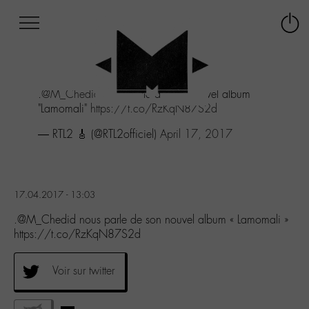
Afficher
Panneau de gestion des cookies
Labo
Connex
-
le
M-
menu
Aller
.
@M_Chedid
nous parle de son nouvel album
au
"Lamomali"
https://t.co/RzKqN87S2d
menu
Aller
— RTL2 🎸 (@RTL2officiel)
April 17, 2017
au
contenu
Aller
à
17.04.2017 - 13:03
la
recherche
.@M_Chedid nous parle de son nouvel album « Lamomali »
https://t.co/RzKqN87S2d
Voir sur twitter