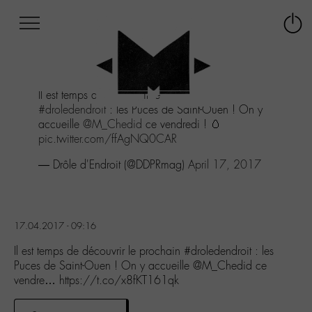
Afficher
Panneau de gestion des cookies
Labo
Connex
-
le
M-
menu
Aller
Il est temps de découvrir le prochain
au
#droledendroit
: les Puces de Saint-Ouen ! On y
menu
accueille
@M_Chedid
ce vendredi ! 🥚
Aller
pic.twitter.com/ffAgNQ0CAR
au
contenu
— Drôle d'Endroit (@DDPRmag)
April 17, 2017
Aller
à
la
recherche
17.04.2017 - 09:16
Il est temps de découvrir le prochain #droledendroit : les
Puces de Saint-Ouen ! On y accueille @M_Chedid ce
vendre… https://t.co/x8fKT161qk