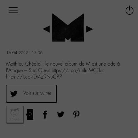
Afficher
Panneau de gestion des cookies
Labo
Connex
-
le
M-
menu
Aller
au
menu
16.04.2017 - 15:06
Aller
au
Matthieu Chédid : le nouvel album de M est une ode à
contenu
l’Afrique – Sud Ouest https://t.co/iuiImMCEkz
Aller
https://t.co/Di4z9NuCP7
à
la
Voir sur twitter
recherche
0