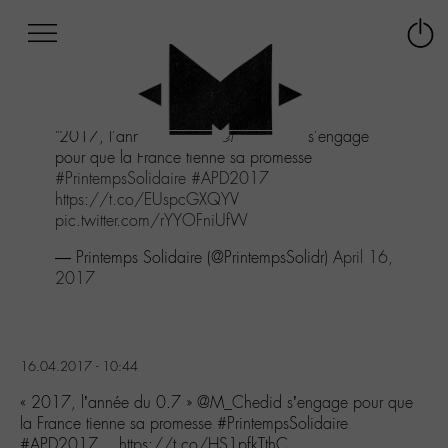
Afficher
Panneau de gestion des cookies
Labo
Connex
-
le
M-
menu
Aller
"2017, l'année du 0.7"
@M_Chedid
s'engage
au
pour que la France tienne sa promesse
menu
#PrintempsSolidaire
#APD2017
Aller
https://t.co/EUspcGXQYV
au
pic.twitter.com/rYYOFniUfW
contenu
Aller
— Printemps Solidaire (@PrintempsSolidr)
April 16,
à
2017
la
recherche
16.04.2017 - 10:44
« 2017, l’année du 0.7 » @M_Chedid s’engage pour que
la France tienne sa promesse #PrintempsSolidaire
#APD2017… https://t.co/HS1pfkTthC