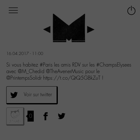
Afficher
Panneau de gestion des cookies
Labo
Connex
-
le
M-
menu
Aller
au
menu
16.04.2017 - 11:00
Aller
au
Si vous habitez #Paris les amis RDV sur les #ChampsElysees
contenu
avec @M_Chedid @TheAvenerMusic pour le
Aller
@PrintempsSolidr https://t.co/QtQ5GBkZuT !
à
la
Voir sur twitter
recherche
0