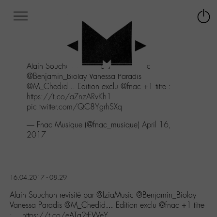
Afficher
Panneau de gestion des cookies
Labo
Connex
-
le
M-
menu
Aller
Alain Souchon revisité par
@IziaMusic
au
@Benjamin_Biolay Vanessa Paradis
menu
@M_Chedid
... Edition exclu
@fnac
+1 titre :
Aller
https://t.co/aZnzARvKh1
au
pic.twitter.com/QC8YgrhSXq
contenu
Aller
— Fnac Musique (@fnac_musique)
April 16,
à
2017
la
recherche
16.04.2017 - 08:29
Alain Souchon revisité par @IziaMusic @Benjamin_Biolay
Vanessa Paradis @M_Chedid… Edition exclu @fnac +1 titre
:… https://t.co/eATq2tEWeY