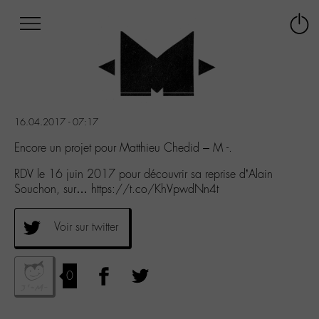
Afficher
Panneau de gestion des cookies
Labo
Connex
-
le
M-
menu
Aller
au
menu
16.04.2017 - 07:17
Aller
au
Encore un projet pour Matthieu Chedid – M -.
contenu
RDV le 16 juin 2017 pour découvrir sa reprise d’Alain
Aller
Souchon, sur… https://t.co/KhVpwdNn4t
à
la
recherche
Voir sur twitter
0