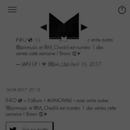
Afficher
Panneau de gestion des cookies
Labo
Connex
-
le
M-
menu
Aller
INFO 💿 - L'album "
#LAMOMALI
" avec entre autres
au
menu
@Jainmusic et
@M_Chedid
est numéro 1 des
Aller
ventes cette semaine ! Bravo 👏☀
au
— JAIN UP ! 🌹 (@Jain_Up)
April 16, 2017
contenu
Aller
à
la
recherche
16.04.2017 - 07:12
INFO 💿 – L’album « #LAMOMALI » avec entre autres
@Jainmusic et @M_Chedid est numéro 1 des ventes cette
semaine ! Bravo 👏☀
Voir sur twitter