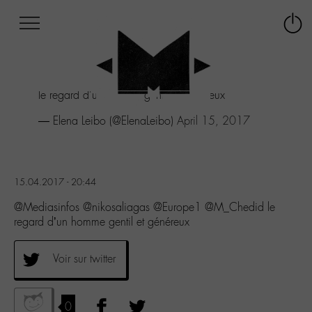
Afficher
Panneau de gestion des cookies
Labo
Connex
-
le
M-
menu
Aller
le regard d'un homme gentil et généreux
au
menu
— Elena Leibo (@ElenaLeibo)
April 15, 2017
Aller
au
contenu
Aller
15.04.2017 - 20:44
à
la
@Mediasinfos @nikosaliagas @Europe1 @M_Chedid le
recherche
regard d’un homme gentil et généreux
Voir sur twitter
0