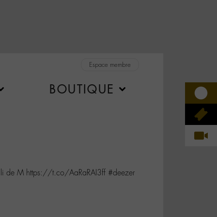
Espace membre
BOUTIQUE
li de M https://t.co/AaRaRAI3ff #deezer